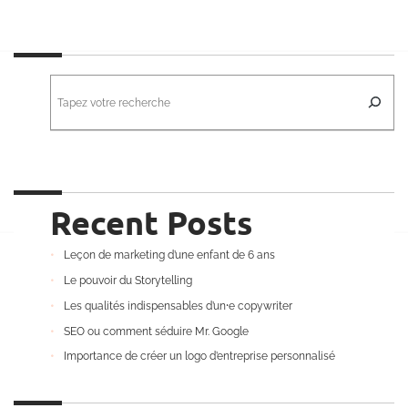
R
e
c
h
e
r
c
h
e
r
Recent Posts
Leçon de marketing d’une enfant de 6 ans
Le pouvoir du Storytelling
Les qualités indispensables d’un⸱e copywriter
SEO ou comment séduire Mr. Google
Importance de créer un logo d’entreprise personnalisé