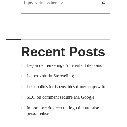
c
h
e
r
c
h
e
r
Recent Posts
Leçon de marketing d’une enfant de 6 ans
Le pouvoir du Storytelling
Les qualités indispensables d’un⸱e copywriter
SEO ou comment séduire Mr. Google
Importance de créer un logo d’entreprise
personnalisé