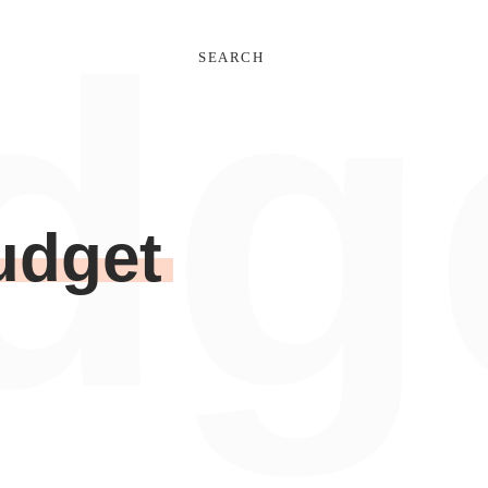
dg
SEARCH
udget