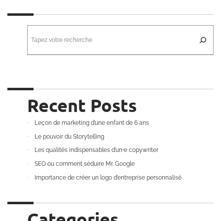
R
e
c
h
e
r
c
h
e
r
Recent Posts
Leçon de marketing d’une enfant de 6 ans
Le pouvoir du Storytelling
Les qualités indispensables d’un⸱e copywriter
SEO ou comment séduire Mr. Google
Importance de créer un logo d’entreprise personnalisé
Categories