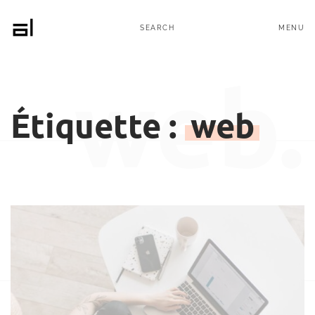
MENU
SEARCH
web.
Étiquette :
web