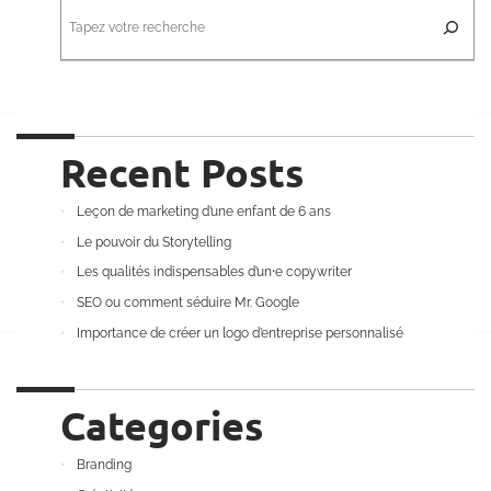
e
c
h
e
r
c
h
e
r
Recent Posts
Leçon de marketing d’une enfant de 6 ans
Le pouvoir du Storytelling
Les qualités indispensables d’un⸱e copywriter
SEO ou comment séduire Mr. Google
Importance de créer un logo d’entreprise personnalisé
Categories
Branding